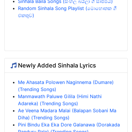
Sinhala Baila Songs (සිංහල බයිලා ගී සාජ්ජය)
Random Sinhala Song Playlist (මොහොතක ගී
එකතුව)
Newly Added Sinhala Lyrics
Me Ahasata Polowen Naginnema (Dumare)
(Trending Songs)
Manmawath Paluwe Gilila (Himi Nathi
Adareka) (Trending Songs)
Ae Veena Madara Malai (Balapan Sobani Ma
Diha) (Trending Songs)
Pini Bindu Eka Eka Dore Galanawa (Dorakada
Panduru Pale) (Trending Songs)