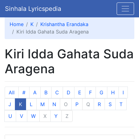
Sinhala Lyricspedia
Home
K
Krishantha Erandaka
Kiri Idda Gahata Suda Aragena
Kiri Idda Gahata Suda
Aragena
All
#
A
B
C
D
E
F
G
H
I
J
K
L
M
N
O
P
Q
R
S
T
U
V
W
X
Y
Z