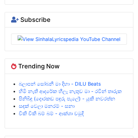
Subscribe
Trending Now
බලාපන් සෝබනී මා දිහා - DILU Beats
හිමි නැති ආදරේක හීලෑ නැතුව මා - රවීන් තාරුක
පිනිබිඳු (දොරකඩ පඳුරු පැලේ) - යුකී නවරත්න
සඳක් වෙලා මනරම් - සනා
චිකි චිකි බම් බම් - ආක්ශා චමුදි