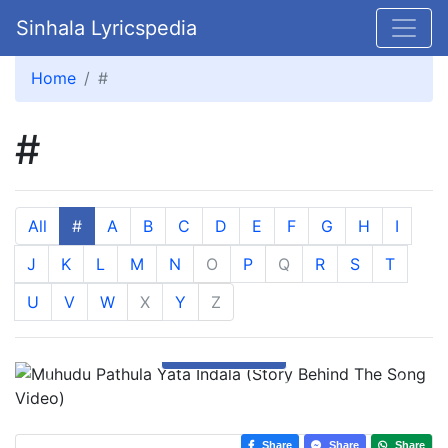
Sinhala Lyricspedia
Home
#
#
All
#
A
B
C
D
E
F
G
H
I
J
K
L
M
N
O
P
Q
R
S
T
U
V
W
X
Y
Z
Watch Now
Previous
Next
Share
Share
Share