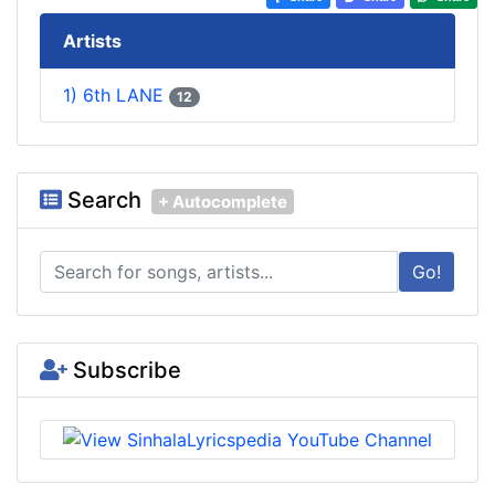
Artists
1) 6th LANE
12
Search
+ Autocomplete
Go!
Subscribe