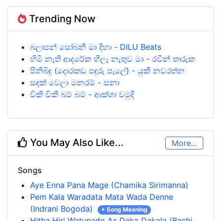
Trending Now
බලාපන් සෝබනී මා දිහා - DILU Beats
හිමි නැති ආදරේක හීලෑ නැතුව මා - රවීන් තාරුක
පිනිබිඳු (දොරකඩ පඳුරු පැලේ) - යුකී නවරත්න
සඳක් වෙලා මනරම් - සනා
චිකි චිකි බම් බම් - ආක්ශා චමුදි
You May Also Like...
More...
Songs
Aye Enna Pana Mage (Chamika Sirimanna)
Pem Kala Waradata Mata Wada Denne
(Indrani Bogoda)
+ Song Meaning
Hitha Hiri Watunado As Deka Dakala (Bachi